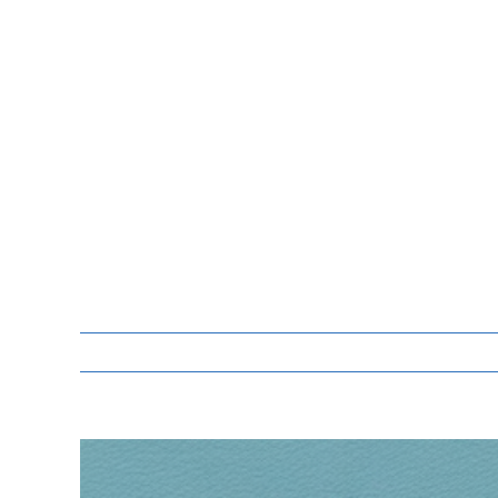
Zeige
grösseres