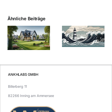
Ähnliche Beiträge
Die Evolution
Bauzinsen im
der
Sturm: Die
Bauzinsen: Ein
aktuelle
e
Blick in die
Entwicklung
Vergangenheit
beleuchtet.
und Zukunft.
ANKHLABS GMBH
Billerberg 11
82266 Inning am Ammersee