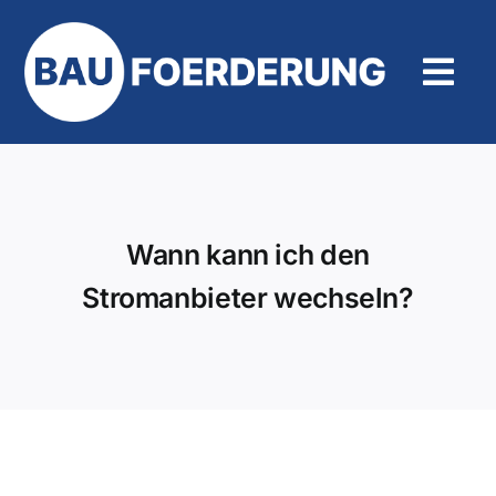
Zum
Inhalt
springen
Tog
Navi
Hilfe und Kontakt
Wann kann ich den
Stromanbieter wechseln?