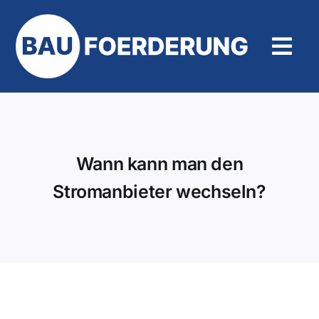
Zum
Inhalt
springen
Tog
Navi
Hilfe und Kontakt
Wann kann man den
Stromanbieter wechseln?