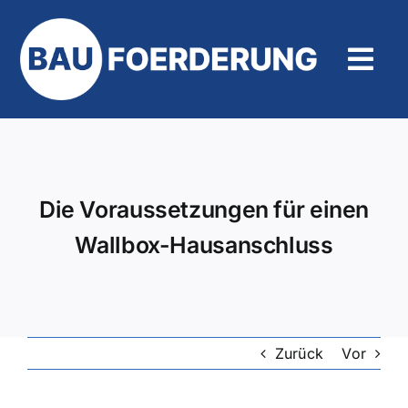
Zum
Inhalt
springen
Tog
Navi
Hilfe und Kontakt
Die Voraussetzungen für einen
Wallbox-Hausanschluss
Zurück
Vor