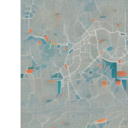
grösseres
Bild