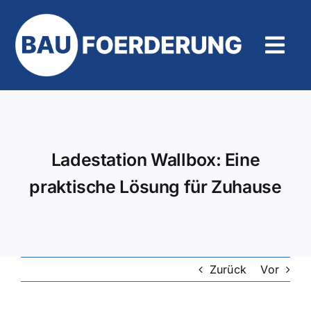
Zum
Inhalt
springen
Tog
Navi
Hilfe und Kontakt
Ladestation Wallbox: Eine
praktische Lösung für Zuhause
Zurück
Vor