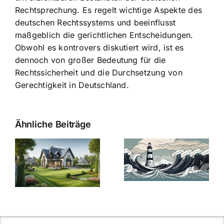
Rechtsprechung. Es regelt wichtige Aspekte des
deutschen Rechtssystems und beeinflusst
maßgeblich die gerichtlichen Entscheidungen.
Obwohl es kontrovers diskutiert wird, ist es
dennoch von großer Bedeutung für die
Rechtssicherheit und die Durchsetzung von
Gerechtigkeit in Deutschland.
Ähnliche Beiträge
Die Evolution
Bauzinsen im
der
Sturm: Die
Bauzinsen: Ein
aktuelle
e
Blick in die
Entwicklung
Vergangenheit
beleuchtet.
und Zukunft.