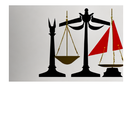
Zeige
grösseres
Bild