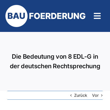
Zum
Inhalt
springen
Tog
Navi
Hilfe und Kontakt
Die Bedeutung von 8 EDL-G in
der deutschen Rechtsprechung
Zurück
Vor