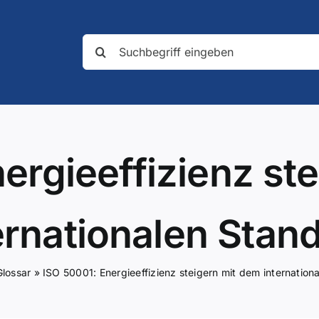
Suche
nach:
ergieeffizienz st
ernationalen Stan
Glossar
»
ISO 50001: Energieeffizienz steigern mit dem internation