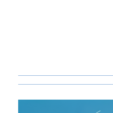
Zeige
grösseres