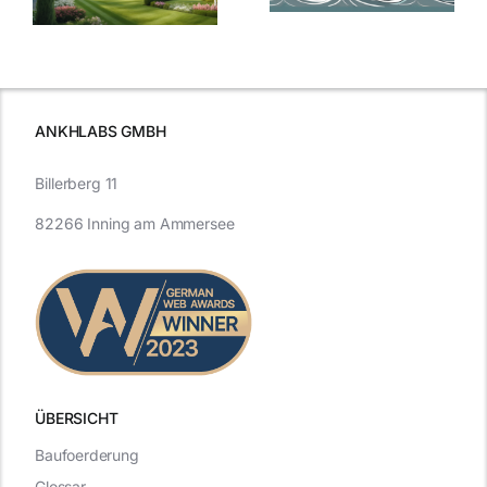
Blick in die
Entwicklung
Vergangenheit
beleuchtet.
und Zukunft.
ANKHLABS GMBH
Billerberg 11
82266 Inning am Ammersee
ÜBERSICHT
Baufoerderung
Glossar