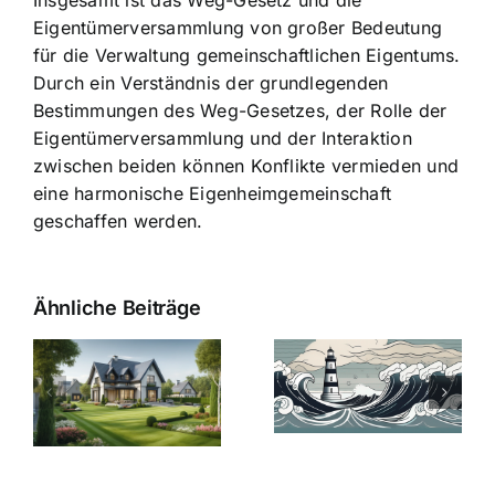
Eigentümerversammlung von großer Bedeutung
für die Verwaltung gemeinschaftlichen Eigentums.
Durch ein Verständnis der grundlegenden
Bestimmungen des Weg-Gesetzes, der Rolle der
Eigentümerversammlung und der Interaktion
zwischen beiden können Konflikte vermieden und
eine harmonische Eigenheimgemeinschaft
geschaffen werden.
Ähnliche Beiträge
Die Evolution
Bauzinsen im
der
Sturm: Die
Bauzinsen: Ein
aktuelle
e
Blick in die
Entwicklung
Vergangenheit
beleuchtet.
und Zukunft.