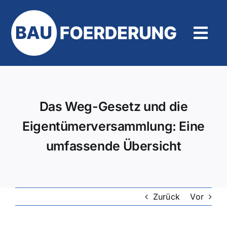
Zum
Inhalt
springen
Tog
Navi
Hilfe und Kontakt
Das Weg-Gesetz und die
Eigentümerversammlung: Eine
umfassende Übersicht
Zurück
Vor