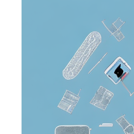
grösseres
Bild