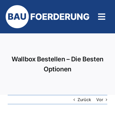
Zum
Inhalt
springen
Tog
Navi
Hilfe und Kontakt
Wallbox Bestellen – Die Besten
Optionen
Zurück
Vor