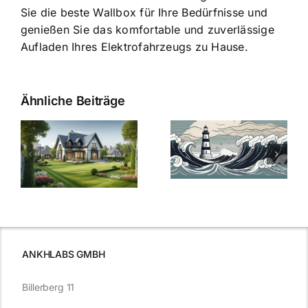
Sie die beste Wallbox für Ihre Bedürfnisse und
genießen Sie das komfortable und zuverlässige
Aufladen Ihres Elektrofahrzeugs zu Hause.
Ähnliche Beiträge
Die Evolution
Bauzinsen im
der
Sturm: Die
Bauzinsen: Ein
aktuelle
e
Blick in die
Entwicklung
Vergangenheit
beleuchtet.
und Zukunft.
ANKHLABS GMBH
Billerberg 11