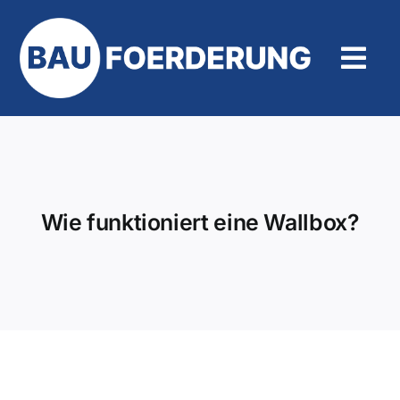
Zum
Inhalt
springen
Tog
Navi
Hilfe und Kontakt
Wie funktioniert eine Wallbox?