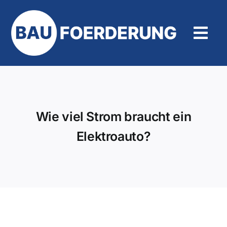
Zum
Inhalt
springen
Tog
Navi
Hilfe und Kontakt
Wie viel Strom braucht ein
Elektroauto?