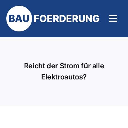
Zum
Inhalt
springen
Tog
Navi
Hilfe und Kontakt
Reicht der Strom für alle
Elektroautos?