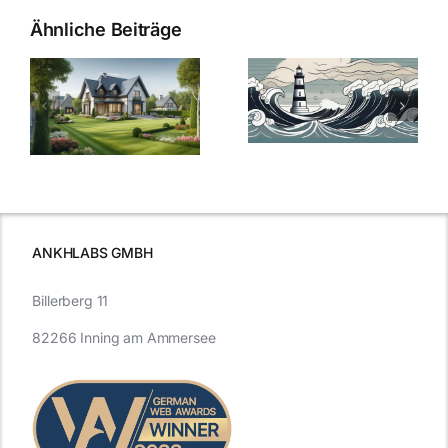
Ähnliche Beiträge
Die Evolution
Bauzinsen im
der
Sturm: Die
Bauzinsen: Ein
aktuelle
e
Blick in die
Entwicklung
Vergangenheit
beleuchtet.
und Zukunft.
ANKHLABS GMBH
Billerberg 11
82266 Inning am Ammersee