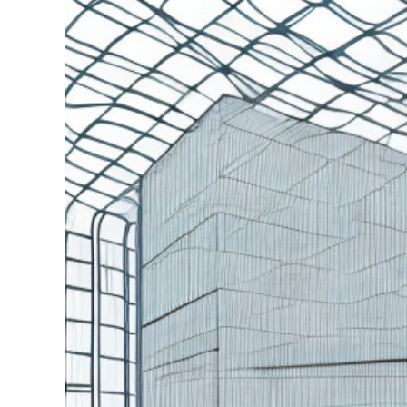
grösseres
Bild