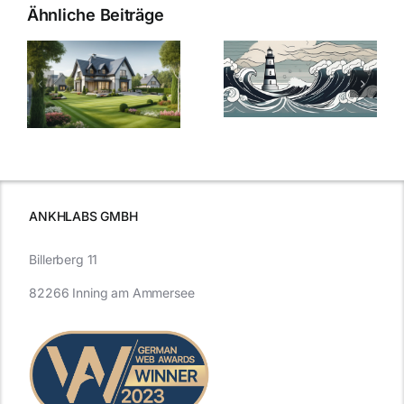
Ähnliche Beiträge
Die Evolution
Bauzinsen im
der
Sturm: Die
Bauzinsen: Ein
aktuelle
e
Blick in die
Entwicklung
Vergangenheit
beleuchtet.
und Zukunft.
ANKHLABS GMBH
Billerberg 11
82266 Inning am Ammersee