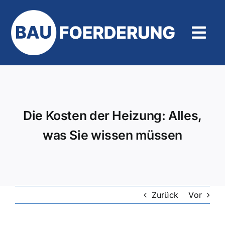
Zum
Inhalt
springen
Tog
Navi
Hilfe und Kontakt
Die Kosten der Heizung: Alles,
was Sie wissen müssen
Zurück
Vor