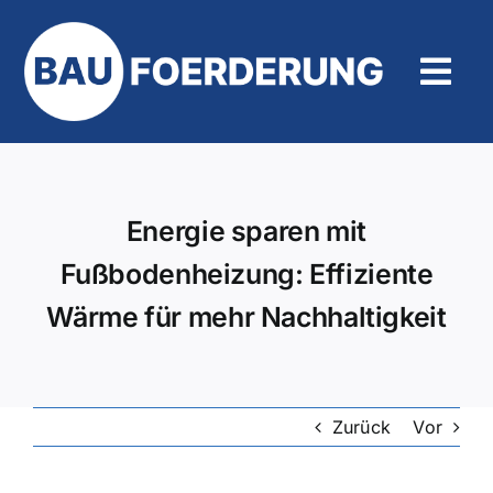
Zum
Inhalt
springen
Tog
Navi
Hilfe und Kontakt
Energie sparen mit
Fußbodenheizung: Effiziente
Wärme für mehr Nachhaltigkeit
Zurück
Vor