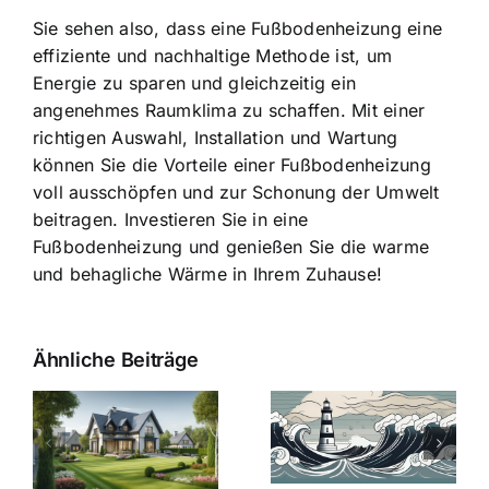
Sie sehen also, dass eine Fußbodenheizung eine
effiziente und nachhaltige Methode ist, um
Energie zu sparen und gleichzeitig ein
angenehmes Raumklima zu schaffen. Mit einer
richtigen Auswahl, Installation und Wartung
können Sie die Vorteile einer Fußbodenheizung
voll ausschöpfen und zur Schonung der Umwelt
beitragen. Investieren Sie in eine
Fußbodenheizung und genießen Sie die warme
und behagliche Wärme in Ihrem Zuhause!
Ähnliche Beiträge
Die Evolution
Bauzinsen im
der
Sturm: Die
Bauzinsen: Ein
aktuelle
e
Blick in die
Entwicklung