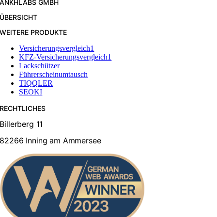
ANKHLABS GMBH
ÜBERSICHT
WEITERE PRODUKTE
Versicherungsvergleich1
KFZ-Versicherungsvergleich1
Lackschützer
Führerscheinumtausch
TIQQLER
SEOKI
RECHTLICHES
Billerberg 11
82266 Inning am Ammersee