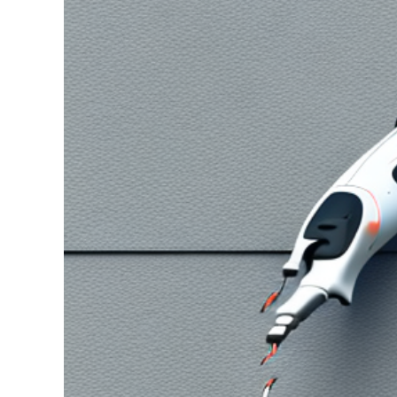
grösseres
Bild