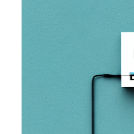
grösseres
Bild