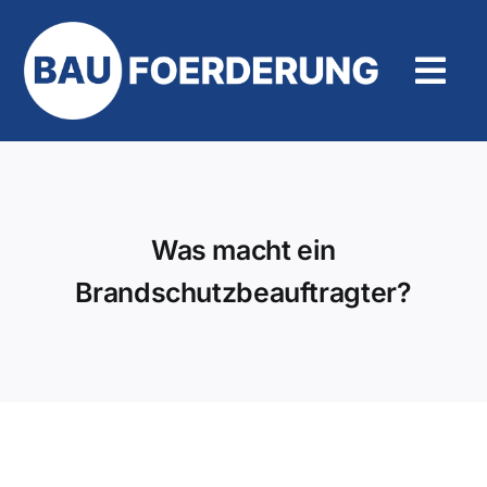
Zum
Inhalt
springen
Tog
Navi
Hilfe und Kontakt
Was macht ein
Brandschutzbeauftragter?