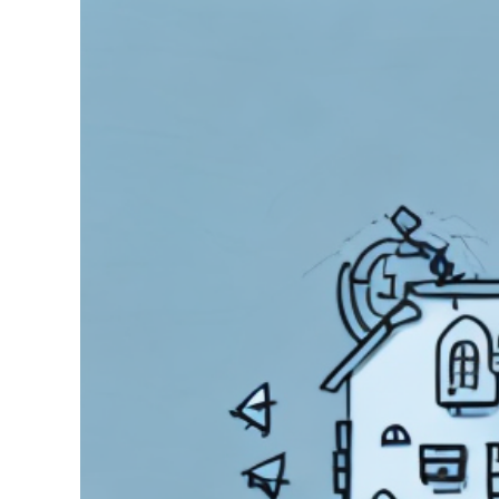
grösseres
Bild