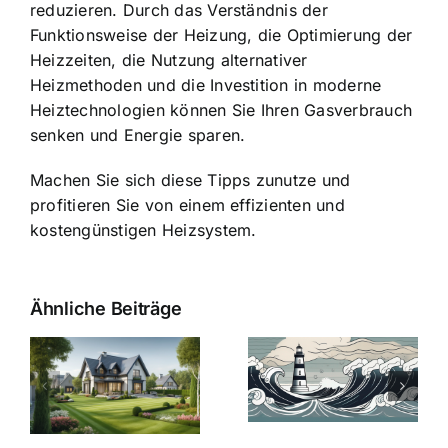
reduzieren. Durch das Verständnis der
Funktionsweise der Heizung, die Optimierung der
Heizzeiten, die Nutzung alternativer
Heizmethoden und die Investition in moderne
Heiztechnologien können Sie Ihren Gasverbrauch
senken und Energie sparen.
Machen Sie sich diese Tipps zunutze und
profitieren Sie von einem effizienten und
kostengünstigen Heizsystem.
Ähnliche Beiträge
Die Evolution
Bauzinsen im
der
Sturm: Die
Bauzinsen: Ein
aktuelle
e
Blick in die
Entwicklung
Vergangenheit
beleuchtet.