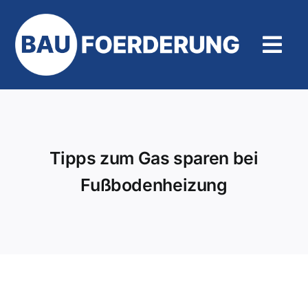
Zum
Inhalt
springen
Tog
Navi
Hilfe und Kontakt
Tipps zum Gas sparen bei
Fußbodenheizung