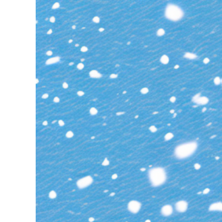
grösseres
Bild