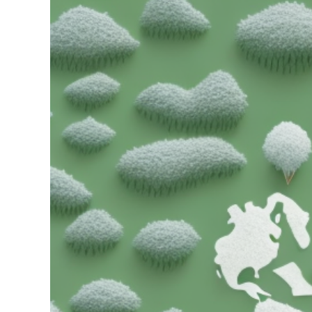
grösseres
Bild