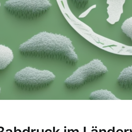
ßabdruck im Länderv