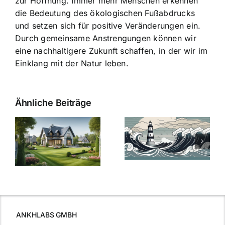
zur Hoffnung. Immer mehr Menschen erkennen
die Bedeutung des ökologischen Fußabdrucks
und setzen sich für positive Veränderungen ein.
Durch gemeinsame Anstrengungen können wir
eine nachhaltigere Zukunft schaffen, in der wir im
Einklang mit der Natur leben.
Ähnliche Beiträge
Die Evolution
Bauzinsen im
der
Sturm: Die
Bauzinsen: Ein
aktuelle
e
Blick in die
Entwicklung
Vergangenheit
beleuchtet.
und Zukunft.
ANKHLABS GMBH