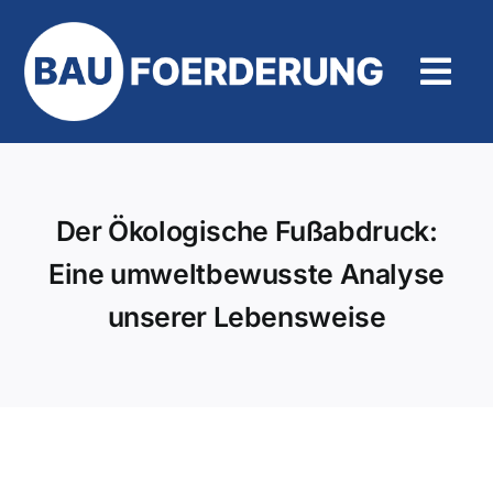
Zum
Inhalt
springen
Tog
Navi
Hilfe und Kontakt
Der Ökologische Fußabdruck:
Eine umweltbewusste Analyse
unserer Lebensweise