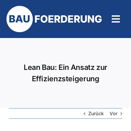
Zum
Inhalt
springen
Tog
Navi
Hilfe und Kontakt
Lean Bau: Ein Ansatz zur
Effizienzsteigerung
Zurück
Vor