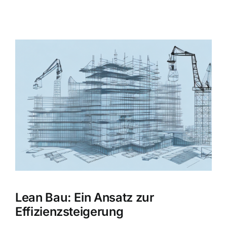
Zeige
grösseres
Bild
Lean Bau: Ein Ansatz zur
Effizienzsteigerung