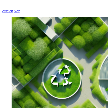
Zurück
Vor
Zeige
grösseres
Bild