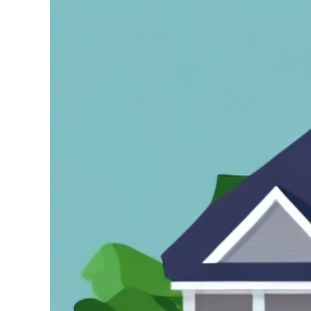
grösseres
Bild