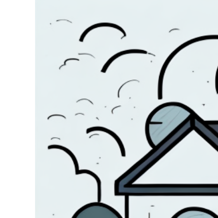
grösseres
Bild