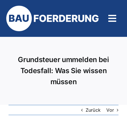
Zum
Inhalt
springen
Tog
Navi
Hilfe und Kontakt
Grundsteuer ummelden bei
Todesfall: Was Sie wissen
müssen
Zurück
Vor