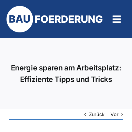
Zum
Inhalt
springen
Tog
Navi
Hilfe und Kontakt
Energie sparen am Arbeitsplatz:
Effiziente Tipps und Tricks
Zurück
Vor