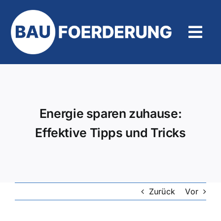
Zum
Inhalt
springen
Tog
Navi
Hilfe und Kontakt
Energie sparen zuhause:
Effektive Tipps und Tricks
Zurück
Vor