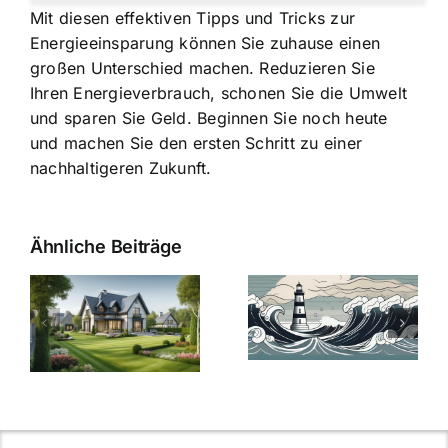
Mit diesen effektiven Tipps und Tricks zur
Energieeinsparung können Sie zuhause einen
großen Unterschied machen. Reduzieren Sie
Ihren Energieverbrauch, schonen Sie die Umwelt
und sparen Sie Geld. Beginnen Sie noch heute
und machen Sie den ersten Schritt zu einer
nachhaltigeren Zukunft.
Ähnliche Beiträge
Die Evolution
Bauzinsen im
der
Sturm: Die
Bauzinsen: Ein
aktuelle
e
Blick in die
Entwicklung
Vergangenheit
beleuchtet.
und Zukunft.