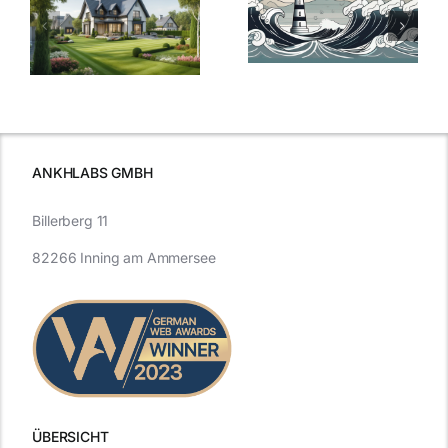
der
Sturm: Die
Bauzinsen: Ein
aktuelle
e
Blick in die
Entwicklung
Vergangenheit
beleuchtet.
und Zukunft.
ANKHLABS GMBH
Billerberg 11
82266 Inning am Ammersee
ÜBERSICHT