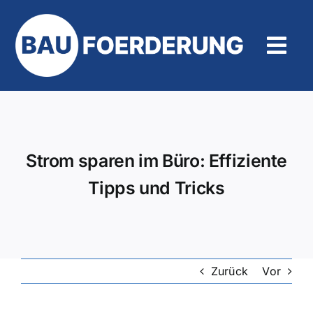
Zum
Inhalt
springen
Tog
Navi
Hilfe und Kontakt
Strom sparen im Büro: Effiziente
Tipps und Tricks
Zurück
Vor