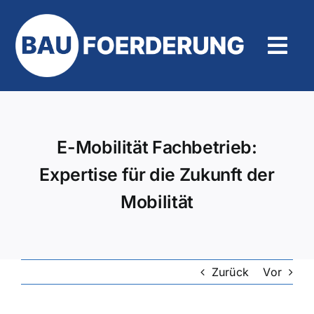
Zum
Inhalt
springen
Tog
Navi
Hilfe und Kontakt
E-Mobilität Fachbetrieb:
Expertise für die Zukunft der
Mobilität
Zurück
Vor