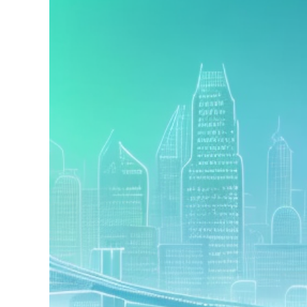
grösseres
Bild