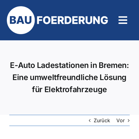
Zum
Inhalt
springen
Tog
Navi
Hilfe und Kontakt
E-Auto Ladestationen in Bremen:
Eine umweltfreundliche Lösung
für Elektrofahrzeuge
Zurück
Vor