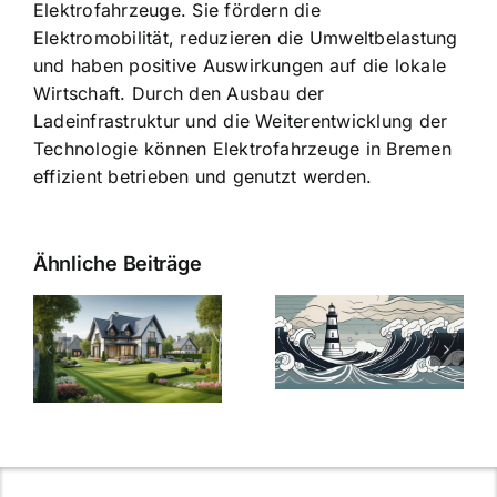
Elektrofahrzeuge. Sie fördern die
Elektromobilität, reduzieren die Umweltbelastung
und haben positive Auswirkungen auf die lokale
Wirtschaft. Durch den Ausbau der
Ladeinfrastruktur und die Weiterentwicklung der
Technologie können Elektrofahrzeuge in Bremen
effizient betrieben und genutzt werden.
Ähnliche Beiträge
Die Evolution
Bauzinsen im
der
Sturm: Die
Bauzinsen: Ein
aktuelle
e
Blick in die
Entwicklung
Vergangenheit
beleuchtet.
und Zukunft.