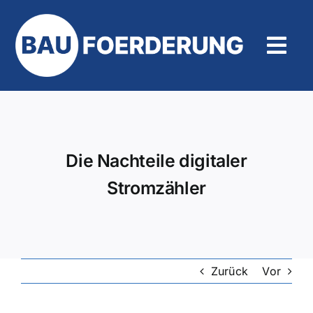
Zum
Inhalt
springen
Tog
Navi
Hilfe und Kontakt
Die Nachteile digitaler
Stromzähler
Zurück
Vor