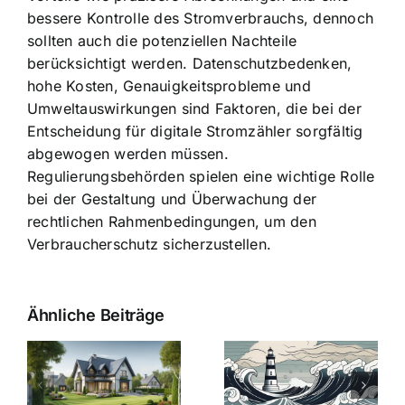
bessere Kontrolle des Stromverbrauchs, dennoch
sollten auch die potenziellen Nachteile
berücksichtigt werden. Datenschutzbedenken,
hohe Kosten, Genauigkeitsprobleme und
Umweltauswirkungen sind Faktoren, die bei der
Entscheidung für digitale Stromzähler sorgfältig
abgewogen werden müssen.
Regulierungsbehörden spielen eine wichtige Rolle
bei der Gestaltung und Überwachung der
rechtlichen Rahmenbedingungen, um den
Verbraucherschutz sicherzustellen.
Ähnliche Beiträge
Die Evolution
Bauzinsen im
der
Sturm: Die
Bauzinsen: Ein
aktuelle
e