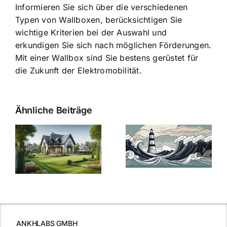
Informieren Sie sich über die verschiedenen
Typen von Wallboxen, berücksichtigen Sie
wichtige Kriterien bei der Auswahl und
erkundigen Sie sich nach möglichen Förderungen.
Mit einer Wallbox sind Sie bestens gerüstet für
die Zukunft der Elektromobilität.
Ähnliche Beiträge
Die Evolution
Bauzinsen im
der
Sturm: Die
Bauzinsen: Ein
aktuelle
e
Blick in die
Entwicklung
Vergangenheit
beleuchtet.
und Zukunft.
ANKHLABS GMBH