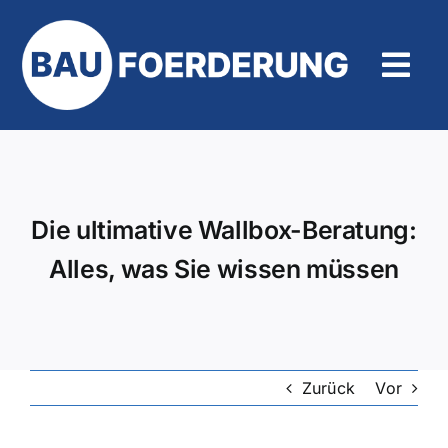
Zum
Inhalt
springen
Tog
Navi
Hilfe und Kontakt
Die ultimative Wallbox-Beratung:
Alles, was Sie wissen müssen
Zurück
Vor