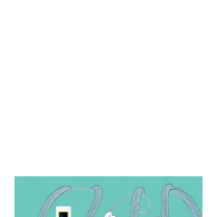
Zeige
grösseres
Bild