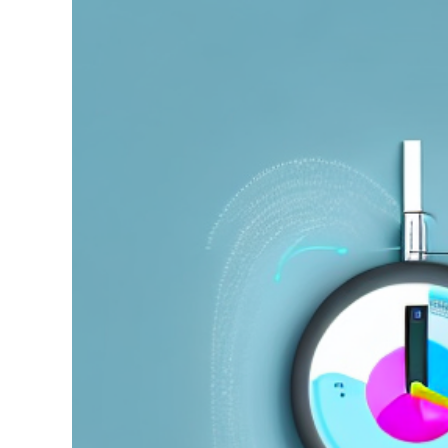
grösseres
Bild