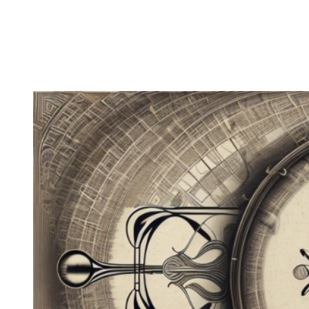
Zeige
grösseres
Bild