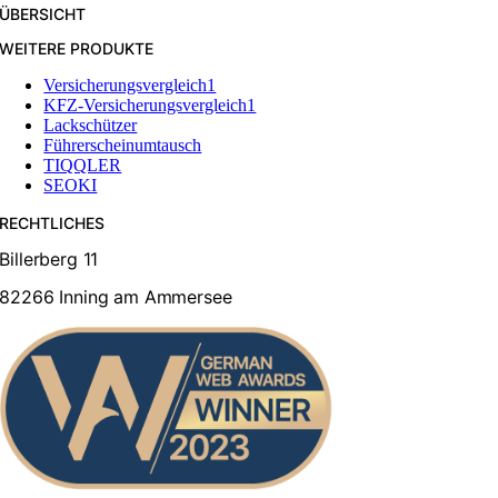
ÜBERSICHT
WEITERE PRODUKTE
Versicherungsvergleich1
KFZ-Versicherungsvergleich1
Lackschützer
Führerscheinumtausch
TIQQLER
SEOKI
RECHTLICHES
Billerberg 11
82266 Inning am Ammersee