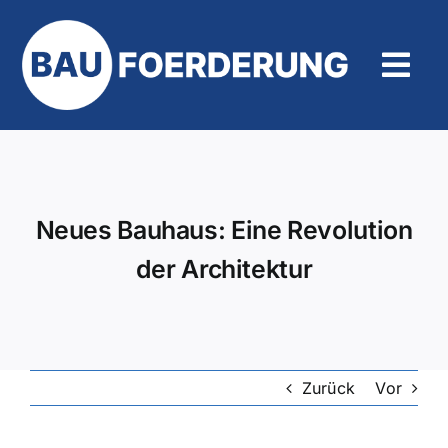
Zum
Inhalt
springen
Tog
Navi
Hilfe und Kontakt
Neues Bauhaus: Eine Revolution
der Architektur
Zurück
Vor