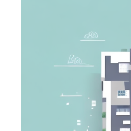
grösseres
Bild