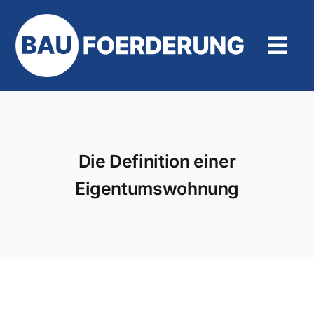
Zum
Inhalt
springen
Tog
Navi
Hilfe und Kontakt
Die Definition einer
Eigentumswohnung