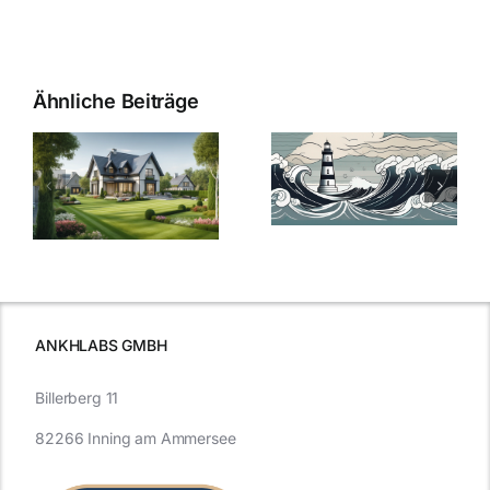
Ähnliche Beiträge
Die Evolution
Bauzinsen im
der
Sturm: Die
Bauzinsen: Ein
aktuelle
e
Blick in die
Entwicklung
Vergangenheit
beleuchtet.
und Zukunft.
ANKHLABS GMBH
Billerberg 11
82266 Inning am Ammersee