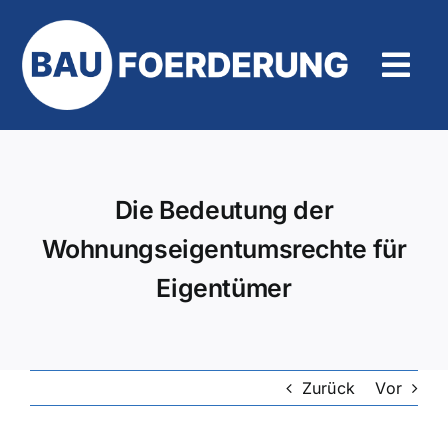
Zum
Inhalt
springen
Tog
Navi
Hilfe und Kontakt
Die Bedeutung der
Wohnungseigentumsrechte für
Eigentümer
Zurück
Vor