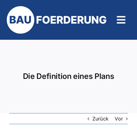
Zum
Inhalt
springen
Tog
Navi
Hilfe und Kontakt
Die Definition eines Plans
Zurück
Vor