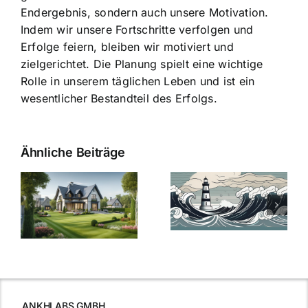
Endergebnis, sondern auch unsere Motivation.
Indem wir unsere Fortschritte verfolgen und
Erfolge feiern, bleiben wir motiviert und
zielgerichtet. Die Planung spielt eine wichtige
Rolle in unserem täglichen Leben und ist ein
wesentlicher Bestandteil des Erfolgs.
Ähnliche Beiträge
Die Evolution
Bauzinsen im
der
Sturm: Die
Bauzinsen: Ein
aktuelle
e
Blick in die
Entwicklung
Vergangenheit
beleuchtet.
und Zukunft.
ANKHLABS GMBH