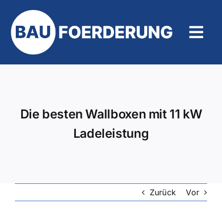
Zum
Inhalt
springen
Tog
Navi
Hilfe und Kontakt
Die besten Wallboxen mit 11 kW
Ladeleistung
Zurück
Vor