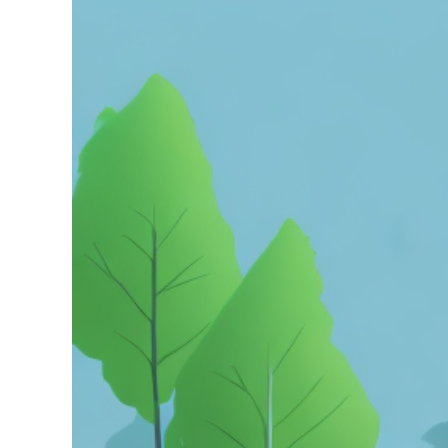
grösseres
Bild